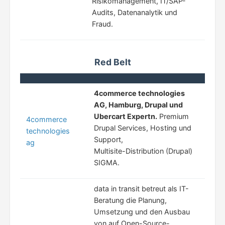
Risikomanagement, IT/SAP-
Audits, Datenanalytik und
Fraud.
Red Belt
4commerce technologies
AG, Hamburg, Drupal und
Ubercart Expertn.
Premium
4commerce
Drupal Services, Hosting und
technologies
Support,
ag
Multisite-Distribution (Drupal)
SIGMA.
data in transit betreut als IT-
Beratung die Planung,
Umsetzung und den Ausbau
von auf Open-Source-